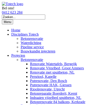
Bel ons!
0412 623 284
Menu
Home
Disciplines Totech
Betonrenovatie
Waterdichting
Pipeline service
Bouwkundig injecteren
Projecten
Betonrenovatie
Renovatie Watertafels, Bergeijk
Renovatie Vijzelbed, Groot Ammers
Renovatie met spuitbeton, NL
Persriool, Kapelle
Putrenovatie, Den Bosch
Putrenovatie HAK, Giessen
Rioolrenovatie, Utrecht
Betonreparatie Boerderij, Keent
Indraaien vijzelbed spuitbeton, NL
Betonrenovatie 84 balkons, Kerkrade