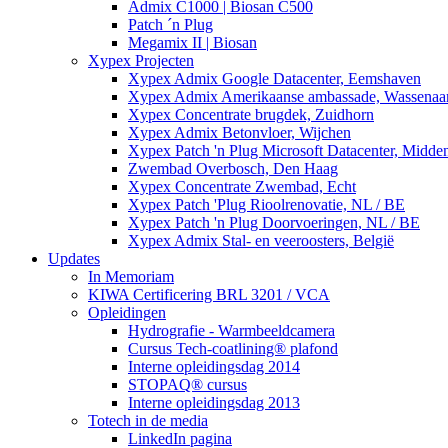
Admix C1000 | Biosan C500
Patch ´n Plug
Megamix II | Biosan
Xypex Projecten
Xypex Admix Google Datacenter, Eemshaven
Xypex Admix Amerikaanse ambassade, Wassenaa
Xypex Concentrate brugdek, Zuidhorn
Xypex Admix Betonvloer, Wijchen
Xypex Patch 'n Plug Microsoft Datacenter, Midde
Zwembad Overbosch, Den Haag
Xypex Concentrate Zwembad, Echt
Xypex Patch 'Plug Rioolrenovatie, NL / BE
Xypex Patch 'n Plug Doorvoeringen, NL / BE
Xypex Admix Stal- en veeroosters, België
Updates
In Memoriam
KIWA Certificering BRL 3201 / VCA
Opleidingen
Hydrografie - Warmbeeldcamera
Cursus Tech-coatlining® plafond
Interne opleidingsdag 2014
STOPAQ® cursus
Interne opleidingsdag 2013
Totech in de media
LinkedIn pagina