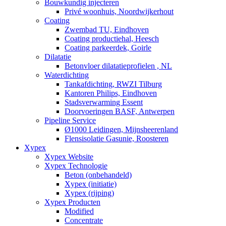
Bouwkundig injecteren
Privé woonhuis, Noordwijkerhout
Coating
Zwembad TU, Eindhoven
Coating productiehal, Heesch
Coating parkeerdek, Goirle
Dilatatie
Betonvloer dilatatieprofielen , NL
Waterdichting
Tankafdichting, RWZI Tilburg
Kantoren Philips, Eindhoven
Stadsverwarming Essent
Doorvoeringen BASF, Antwerpen
Pipeline Service
Ø1000 Leidingen, Mijnsheerenland
Flensisolatie Gasunie, Roosteren
Xypex
Xypex Website
Xypex Technologie
Beton (onbehandeld)
Xypex (initiatie)
Xypex (rijping)
Xypex Producten
Modified
Concentrate