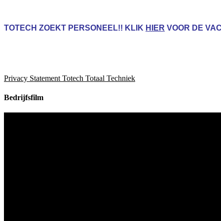
TOTECH ZOEKT PERSONEEL!! KLIK
HIER
VOOR
DE VA
Privacy Statement Totech Totaal Techniek
Bedrijfsfilm